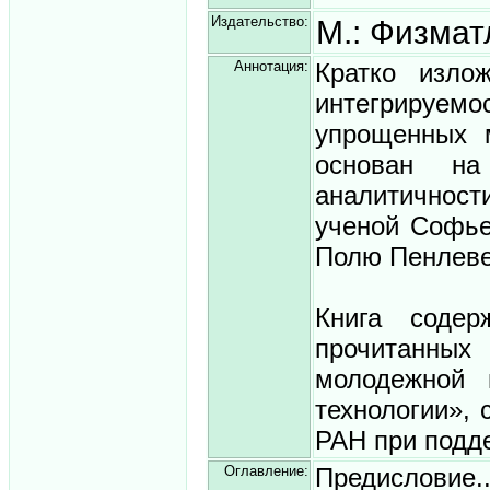
Издательство:
М.: Физмат
Аннотация:
Кратко изло
интегрируемо
упрощенных 
основан на
аналитичност
ученой Софье
Полю Пенлеве
Книга содер
прочитанны
молодежной 
технологии»,
РАН при подд
Оглавление:
Предисловие..