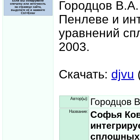
Городцов В.А
Если Вы обнаружили
опечатку или неточность
на странице сайта,
выделите её и нажмите
Ctrl+Enter
Пенлеве и ин
уравнений сп
2003.
Скачать:
djvu
Автор(ы):
Городцов В
Название:
Софья Ков
интегриру
сплошных